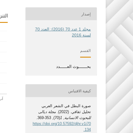
إصدار
التنز
مجلد 1 عدد 70 (2016): العدد 70
لسنة 2016
القسم
بحـــــــوث العــــــدد
كيفية الاقتباس
صورة البطل في الشعر العربي
تحليل ثقافي. (2022).
مجلة ديالى
للبحوث الانسانية
,
1
(70), 353-369.
https://doi.org/10.57592/djhr.v1i70
.134