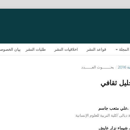
المجلة
قواعد النشر
اخلاقيات النشر
طلبات النشر
بيان الخصوصي
/
بحـــــــوث العــــــدد
ليل ثقافي
د .علي متعب جاسم
ديالى /كلية التربية للعلوم الإنسانية
 شيماء نزار عايش