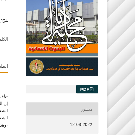
.134
الكلم
الم
التنزيلات
PDF
جاء 
إن ال
منشور
الشعر
الشع
12-08-2022
،وهذا