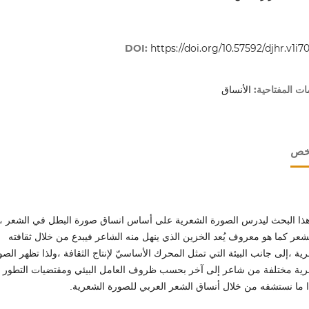
DOI:
https://doi.org/10.57592/djhr.v1i70
ات المفتاحية:
الأنساق
لخص
هذا البحث ليدرس الصورة الشعرية على أساس انساق صورة البطل في الشعر ،إ
شعر كما هو معروف يُعد الخزين الذي ينهل منه الشاعر فيبدع من خلال ثقافته
ية ،إلى جانب البيئة التي تمثل المحرك الأساسيّ لإنتاج الثقافة ،ولذا تظهر الصو
رية مختلفة من شاعر إلى آخر بحسب ظروف العامل البيئي ومقتضيات التطور
 ما نستشفه من خلال أنساق الشعر العربي للصورة الشعرية.