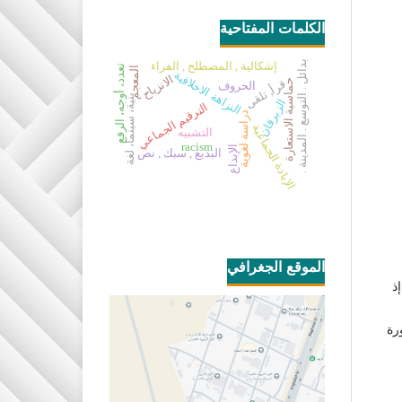
الكلمات المفتاحية
بدائل . التوسع . المدينة .
إشكالية , المصطلح , الفراء
تعدد، أوجه، الرفع
المعجم
النزاهة الاخلاقية
الانزياح
قرأ, تلقى
حماسية الاستعارة
الحروف
بنية، سينما، لغة
الزبرقان
الترقيم الجماعي
دراسة لغوية
الإبادة الجماعية
التشبيه
racism
الإبداع
البديع , سبك , نص
الموقع الجغرافي
ذ
رة