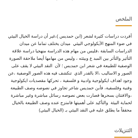
الملخص
أفردت دراسات كثيرة لشعر (ابن حمديس )،غير أن دراسة الخيال البيئي
في ضوء المنهج الأيكولوجي البيئي ميدان يختلف تماما عن ميدان
الدراسات السابقة ،فليس من مهام هذه الدراسة منهجيا دراسة علاقة
التأثير والتأثر بين المبد ع وبيئته ، وليس من مهامها أيضا ملاحقة الصورة
الوصفية للطبيعة في شعر ابن حمديس ؛ لأن النقد البيئي لا يقف على
الصور و الاساليب ،الا بالقدر الذي تنكشف فيه هذه الصور الوصفية ،عن
وجود اهداف ايكولوجية وادبية و فلسفية ، تحركها مقصديات ايكولوجية
وفنية وفلسفية، فأبن حمديس شاعر تجاوز في نصوصه وصف الطبيعة
،والافتتان بسحرها فصارت بعض نصوصه رسائل مباشرة وغير مباشرة
لحماية البيئة والتأكيد على أهميتها فامتزج عنده وصف الطبيعة بالخيال
محققاً ما يطلق عليه في النقد البيئي بـ (الخيال البيئي)
التنزيلات