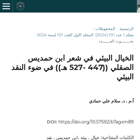
الرئيسية
/
المحفوظات
/
مجلد 1 عدد 101 (2024): المجلد الاول العدد 101 لسنة 2024
/
بحـــــــوث العــــــدد
الخيال البيئي في شعر ابن حمديس
الصقلي ((447 -527 هـ)) في ضوء النقد
البيئي
أ.م . د. سلام علي حمادي
DOI:
https://doi.org/10.57592/b7agxm89
الكلمات المفتاحية:
خيال ، بيئة ،ابن حمديس ، نقد