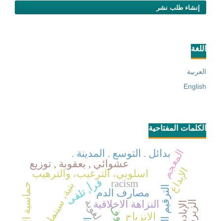
إنشاء طلب نشر
اللغة
العربية
English
الكلمات المفتاحية
المعجم
بدائل . التوسع . المدينة .
عشوائي , بعقوبة , توزيع
الإبداع
اسلوبي، الترغيب، والترهيب
قرأ, تلقى
racism
بنية، سينما، لغة
حماسية الاستعارة
الترقيم الجماعي
مصارف الدم
الزبرقان
النزاهة الاخلاقية
الانزياح