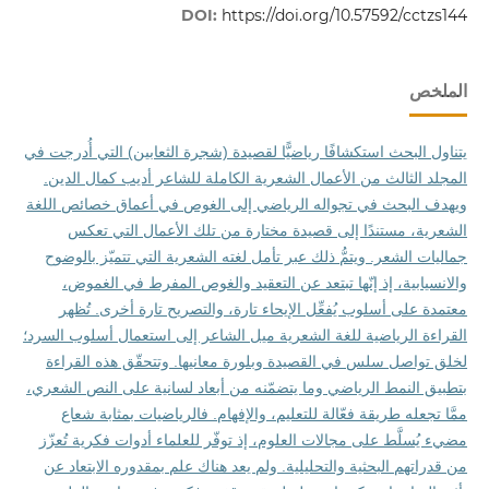
DOI:
https://doi.org/10.57592/cctzs144
الملخص
يتناول البحث استكشافًا رياضيًّا لقصيدة (شجرة الثعابين) التي أُدرجت في
المجلد الثالث من الأعمال الشعرية الكاملة للشاعر أديب كمال الدين.
ويهدف البحث في تجواله الرياضي إلى الغوص في أعماق خصائص اللغة
الشعرية، مستندًا إلى قصيدة مختارة من تلك الأعمال التي تعكس
جماليات الشعر. ويتمُّ ذلك عبر تأمل لغته الشعرية التي تتميّز بالوضوح
والانسيابية، إذ إنّها تبتعد عن التعقيد والغوص المفرط في الغموض،
معتمدة على أسلوب يُفعِّل الإيحاء تارة، والتصريح تارة أخرى. تُظهر
القراءة الرياضية للغة الشعرية ميل الشاعر إلى استعمال أسلوب السرد؛
لخلق تواصل سلس في القصيدة وبلورة معانيها. وتتحقّق هذه القراءة
بتطبيق النمط الرياضي وما يتضمّنه من أبعاد لسانية على النص الشعري،
ممَّا تجعله طريقة فعّالة للتعليم، والإفهام. فالرياضيات بمثابة شعاع
مضيء يُسلَّط على مجالات العلوم، إذ توفّر للعلماء أدوات فكرية تُعزّز
من قدراتهم البحثية والتحليلية. ولم يعد هناك علم بمقدوره الابتعاد عن