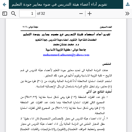
تقويم أداء أعضاء هيئة التدريس في ضوء معايير جودة التعليم