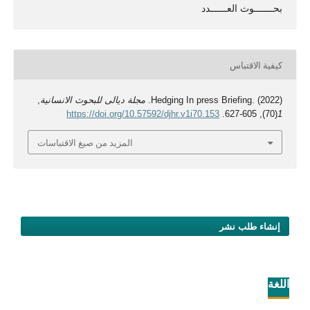
بحـــــــوث العــــــدد
كيفية الاقتباس
Hedging In press Briefing. (2022).
مجلة ديالى للبحوث الانسانية
,
https://doi.org/10.57592/djhr.v1i70.153
(70), 605-627.
1
المزيد من صيغ الاقتباسات
إنشاء طلب نشر
اللغة