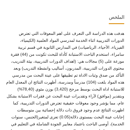
الملخص
هدفت هذه الدراسة الى التعرف على اهم المعوقات التي تعترض
الدورات التدريبية اثناء الخدمة لمدرسي المواد العلمية (الكيمياء،
الفيزياء، الأحياء، الرياضيات) في المدارس الثانوية في قسم تربية
سامراء، استخدم الباحث الاستبانة كأداة للبحث تكونت من (44) فقرة
موزعة على (5) مجالات هي: (اهداف الدورات التدريبية، بيئة التدريب،
محتوى الدورات التدريبية، المدربون، أساليب وانشطة التدريب) وبعد
التأكد من صدق وثبات الاداة تم تطبيقها على عينة البحث من مدرسي
هذه المواد بلغت (104) مدرساً ومدرسة، أظهرت النتائج ان المعدل العام
للاستبانة اداة البحث بوسط مرجح (3,420) بوزن مئوي (78,40%)
وبتقدير (موافق) لآراء وتقديرات عينة البحث عن فقرات الاستبانة بشكل
عام، مما يؤشر وجود معوقات حقيقية تعترض الدورات التدريبية، كما
اظهرت النتائج عدم وجود فروق ذات دلالة إحصائية بين متوسطات
إجابات عينة البحث بمستوى دلالة(0.05) تعزى لمتغير(الجنس، سنوات
الخدمة)، أوصى الباحث باعتماد معايير الجودة الشاملة في التعليم في