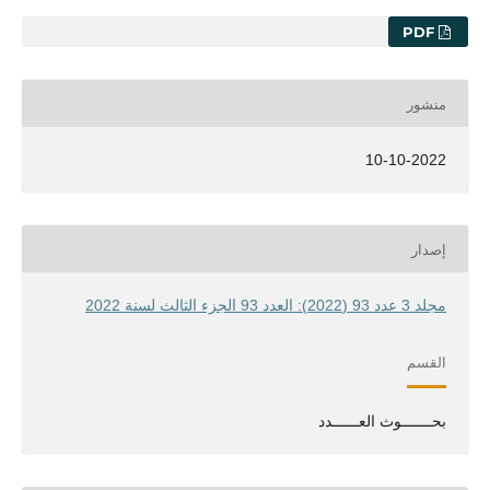
PDF
منشور
10-10-2022
إصدار
مجلد 3 عدد 93 (2022): العدد 93 الجزء الثالث لسنة 2022
القسم
بحـــــــوث العــــــدد