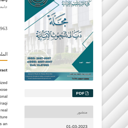
جامعة 
2963
الم
ract
rized
mpose
التنزيلات
PDF
ional
Iraqi
 real
منشور
ture
is an
01-03-2023