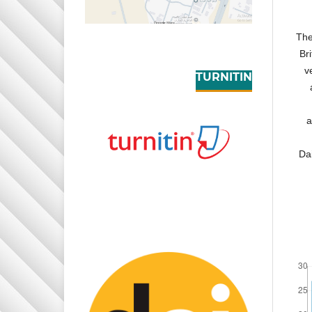
The
Br
v
TURNITIN
a
Dai