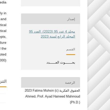
edia.
ly in
إصدار
y and
tical
tical
مجلد 4 عدد 95 (2023): العدد 95
المجلد الرابع لسنة 2023
epts,
dure
d the
القسم
apted
000).
بحـــــــوث العــــــدد
التنز
الرخصة
الحقوق الفكرية (c) 2023 Fatima Muhsin
Ahmed، Prof. Ayad Hameed Mahmoud
(Ph.D.)