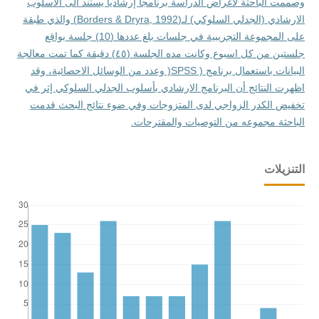
وصممت الباحثة لأغراض الدراسة برنامجاً إرشاديا يستند الى الاسلوب
الارشادي (الجدلي السلوكي) لـ(Borders & Dryra, 1992) والذي طبقة
على المجموعة التجريبية في جلسات بلغ عددها (10) جلسة بواقع
جلستين من كل اسبوع وكانت مده الجلسة (٤٥) دقيقة كما تمت معالجة
البيانات باستعمال برنامج ( SPSS( وعدد من الوسائل الاحصائية، وقد
اظهرت النتائج أن البرنامج الارشادي بأسلوب الجدلي السلوكي إثر في
تخفيض الكدر الزواجي لدى المتزوجات وفي ضوء نتائج البحث قدمت
الباحثة مجموعه من التوصيات والمقترحات.
التنزيلات