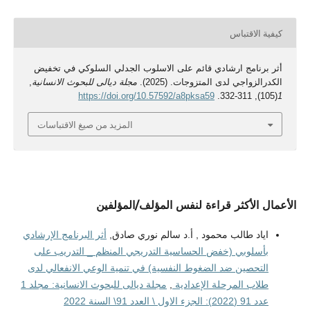
كيفية الاقتباس
أثر برنامج ارشادي قائم على الاسلوب الجدلي السلوكي في تخفيض
الكدرالزواجي لدى المتزوجات. (2025).
مجلة ديالى للبحوث الانسانية
,
https://doi.org/10.57592/a8pksa59
(105), 311-332.
1
المزيد من صيغ الاقتباسات
الأعمال الأكثر قراءة لنفس المؤلف/المؤلفين
اياد طالب محمود , أ.د سالم نوري صادق,
أثر البرنامج الإرشادي
بأسلوبي (خفض الحساسية التدريجي المنظم _ التدريب على
التحصين ضد الضغوط النفسية) في تنمية الوعي الانفعالي لدى
طلاب المرحلة الإعدادية
,
مجلة ديالى للبحوث الانسانية: مجلد 1
عدد 91 (2022): الجزء الاول \ العدد 91\ السنة 2022