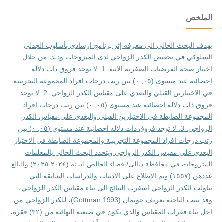
الملخص
يهدف البحث الحالي الى معرفه إثر برنامج ارشادي بأسلوب الجدلي
السلوكي في تخفيض الكدر الزواجي لدى المتزوجات وذلك من خلال
اختيار صحة الفرضيات الصفرية الاتية: 1. لا توجد فروق ذات دلاله
إحصائية عند مستوى (٠٥, ٠) بين رتب درجات افراد المجموعة التجريبية
في الاختبارين القبلي والبعدي على مقياس الكدر الزواجي. 2. لا توجد
فروق ذات دلاله احصائية عند مستوى (٠٥, ٠) بين رتب درجات افراد
المجموعة الضابطة في الاختبارين القبلي والبعدي على مقياس الكدر
الزواجي. 3. لا توجد فروق ذات دلاله احصائية عند مستوى (٠٥, ٠) بين
رتب درجات افراد المجموعة التجريبية والمجموعة الضابطة في الاختبار
البعدي على مقياس الكدر الزواجي ويتحدد البحث الحالي بالمعلمات
المتزوجات في محافظة ديالى/ قضاء الخالص لسنه (٢٠٢٤ـ٢٠٢٥) والبالغ
عددهن (١٥٥٧) وتم الاطلاع على الادبيات والدراسات السابقة التي
تناولت الكدر الزواجي اسفرت النتائج الى بناء مقياس الكدر الزواجي،
وقد تبنت الباحثة تعريف جوتمان (1993,Gottman)، للكدر الزواجي من
اجل بناء فقرات المقياس والذي تكون في صيغته النهائية من (٣٢) فقره،